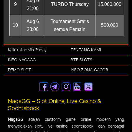
Aug 6
9
TURBO Thursday
15.000.000
21:00
Aug 6
Tournament Gratis
10
500.000
23:00
semua Pemain
Kalkulator Mix Parlay
TENTANG KAMI
INFO NAGAGG
RTP SLOTS
DEMO SLOT
INFO ZONA GACOR
NagaGG – Slot Online, Live Casino &
Sportsbook
NagaGG
adalah platform game online modern yang
menyediakan slot, live casino, sportsbook, dan berbagai